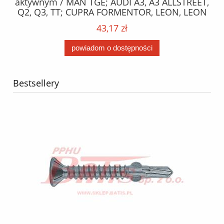
aktywnym / MAN TGE; AUDI A3, A3 ALLSTREET,
ENTER
Q2, Q3, TT; CUPRA FORMENTOR, LEON, LEON
DS3; 
SPORTSTOURER; SEAT ATECA, LEON, LEON SC,
43,17 zł
LEON SPORTSTOURER 1.0-Electric 04.12- /
powiadom o dostępności
Bestsellery