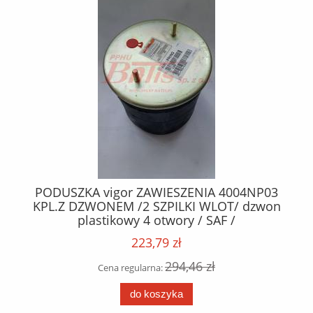
PODUSZKA vigor ZAWIESZENIA 4004NP03
KPL.KLO
PL.Z DZWONEM /2 SZPILKI WLOT/ dzwon
29194
plastikowy 4 otwory / SAF /
223,79 zł
294,46 zł
Cena regularna:
do koszyka