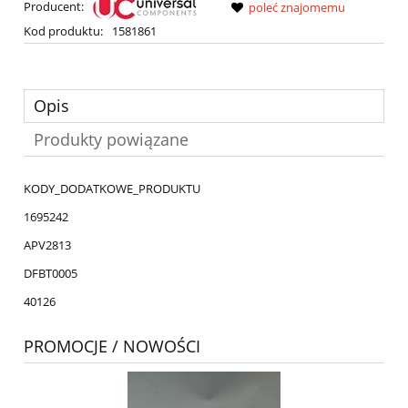
Producent:
poleć znajomemu
Kod produktu:
1581861
Opis
Produkty powiązane
KODY_DODATKOWE_PRODUKTU
1695242
APV2813
DFBT0005
40126
PROMOCJE / NOWOŚCI