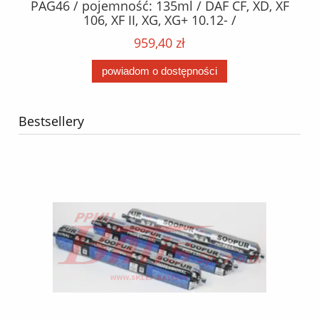
2,
PAG46 / pojemność: 135ml / DAF CF, XD, XF
C2
;
106, XF II, XG, XG+ 10.12- /
O,
MA
959,40 zł
powiadom o dostępności
Bestsellery