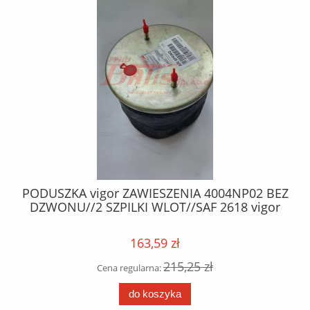
02
PODUSZKA vigor ZAWIESZENIA 4004NP02 BEZ
OL
O /
DZWONU//2 SZPILKI WLOT//SAF 2618 vigor
A
MA
163,59 zł
215,25 zł
Cena regularna:
do koszyka