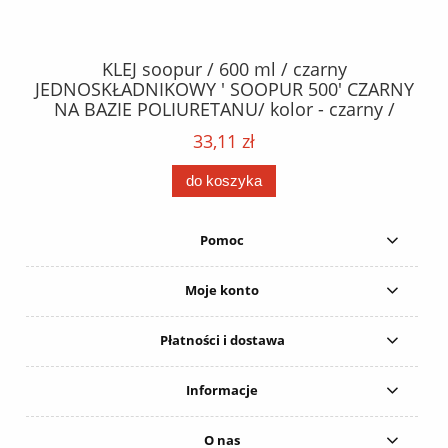
40
KLEJ soopur / 600 ml / czarny
ŻA
ez.
JEDNOSKŁADNIKOWY ' SOOPUR 500' CZARNY
NA BAZIE POLIURETANU/ kolor - czarny /
152
karton 20 szt. / pistolet do kleju 307730 /
33,11 zł
do koszyka
Pomoc
Moje konto
Płatności i dostawa
Informacje
O nas