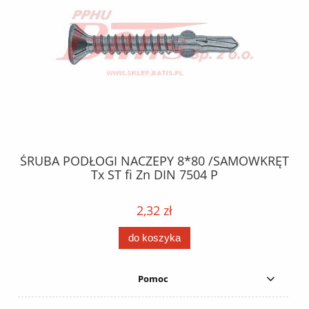
8*80 /SAMOWKRĘT
OPASKA PLASTIKOWA 370*4,8 /
 7504 P
opakowanie 100 szt. 
0,47 zł
do koszyka
Pomoc