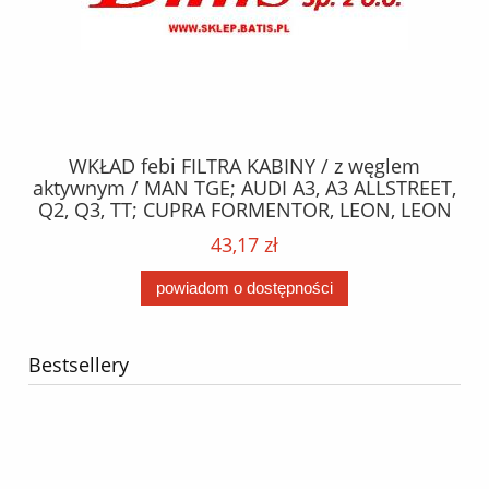
z węglem
PODUSZKA febi / tył SILNIKA / CITROEN
3 ALLSTREET,
ENTERPRISE, C3 I, C3 II, C3 PLURIEL, C-
 LEON, LEON
DS3; PEUGEOT 1007, 2008 I, 207, 208, 208
N, LEON SC,
1.1-1.6LPG 02.02
71,68 zł
c 04.12- /
powiadom o dostępności
Bestsellery