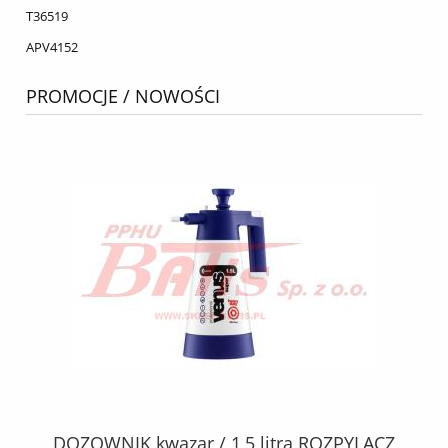
T36519
APV4152
PROMOCJE / NOWOŚCI
YLACZ
KPL.KLOCKÓW saf oe HAMULCOWYCH 2917