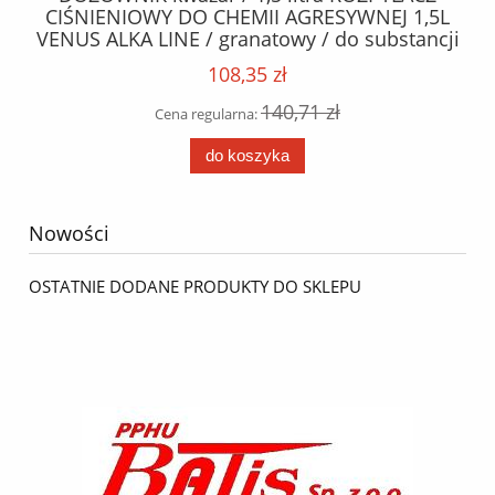
J 1,5L
29194, 29269 / 3057008501 / 10.00 kg /
bstancji
352,42 zł
463,71 zł
Cena regularna:
do koszyka
Nowości
OSTATNIE DODANE PRODUKTY DO SKLEPU