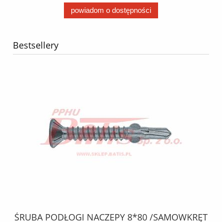
powiadom o dostępności
Bestsellery
ŚRUBA PODŁOGI NACZEPY 8*80 /SAMOWKRĘT
O