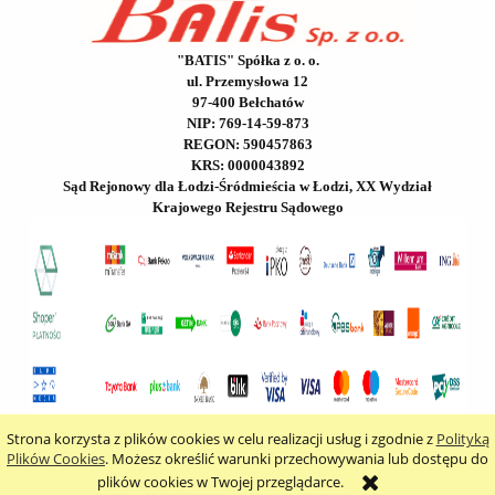
"BATIS" Spółka z o. o.
ul. Przemysłowa 12
97-400 Bełchatów
NIP: 769-14-59-873
REGON: 590457863
KRS: 0000043892
Sąd Rejonowy dla Łodzi-Śródmieścia w Łodzi, XX Wydział
Krajowego Rejestru Sądowego
Strona korzysta z plików cookies w celu realizacji usług i zgodnie z
Polityką
pokaż pełną wersję strony
Plików Cookies
. Możesz określić warunki przechowywania lub dostępu do
plików cookies w Twojej przeglądarce.
Sklep internetowy Shoper.pl