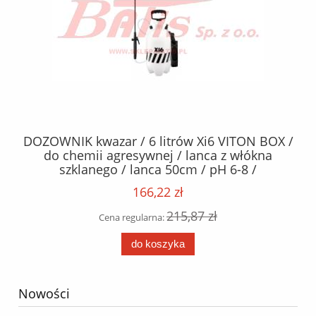
K kwazar / 6 litrów Xi6 VITON BOX /
PODUSZKA v
hemii agresywnej / lanca z włókna
KPL.Z DZWO
zklanego / lanca 50cm / pH 6-8 /
plas
166,22 zł
215,87 zł
Cena regularna:
C
do koszyka
Nowości