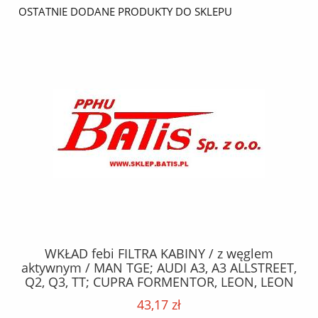
OSTATNIE DODANE PRODUKTY DO SKLEPU
WKŁAD febi FILTRA KABINY / z węglem
PODUSZKA
tywnym / MAN TGE; AUDI A3, A3 ALLSTREET,
ENTERPRI
2, Q3, TT; CUPRA FORMENTOR, LEON, LEON
DS3; PEUG
ORTSTOURER; SEAT ATECA, LEON, LEON SC,
43,17 zł
LEON SPORTSTOURER 1.0-Electric 04.12- /