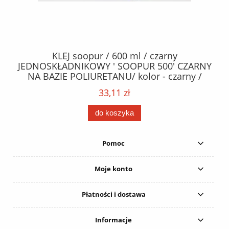
40
KLEJ soopur / 600 ml / czarny
ŻA
ez.
JEDNOSKŁADNIKOWY ' SOOPUR 500' CZARNY
NA BAZIE POLIURETANU/ kolor - czarny /
152
karton 20 szt. / pistolet do kleju 307730 /
33,11 zł
do koszyka
Pomoc
Moje konto
Płatności i dostawa
Informacje