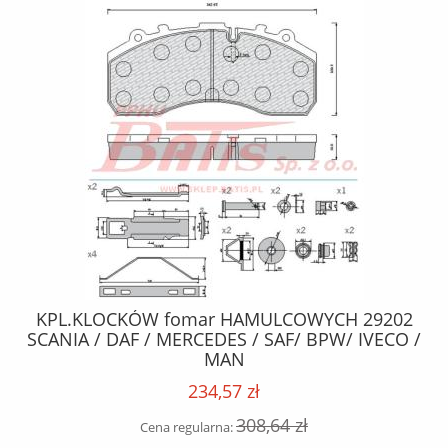
BEZ
KPL.KLOCKÓW fomar HAMULCOWYCH 29202
SZ
r
SCANIA / DAF / MERCEDES / SAF/ BPW/ IVECO /
MAN
234,57 zł
308,64 zł
Cena regularna: