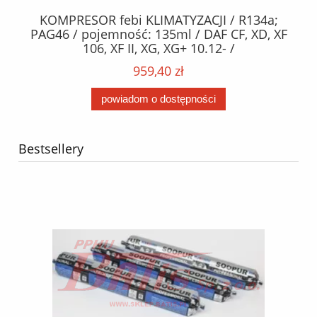
KOMPRESOR febi KLIMATYZACJI / R134a;
W
2,
PAG46 / pojemność: 135ml / DAF CF, XD, XF
C2
;
106, XF II, XG, XG+ 10.12- /
O,
MA
959,40 zł
powiadom o dostępności
Bestsellery