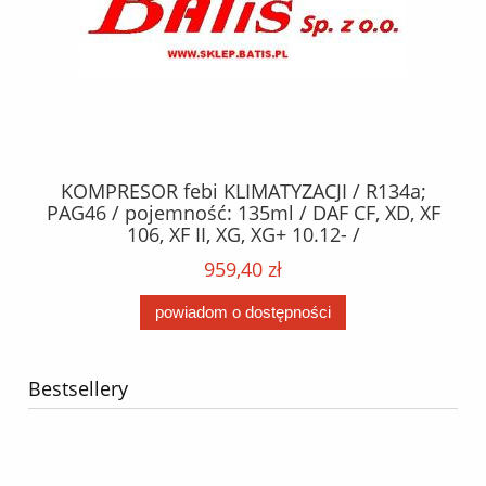
KOMPRESOR febi KLIMATYZACJI / R134a;
W
2,
PAG46 / pojemność: 135ml / DAF CF, XD, XF
C2
;
106, XF II, XG, XG+ 10.12- /
O,
MA
959,40 zł
powiadom o dostępności
Bestsellery