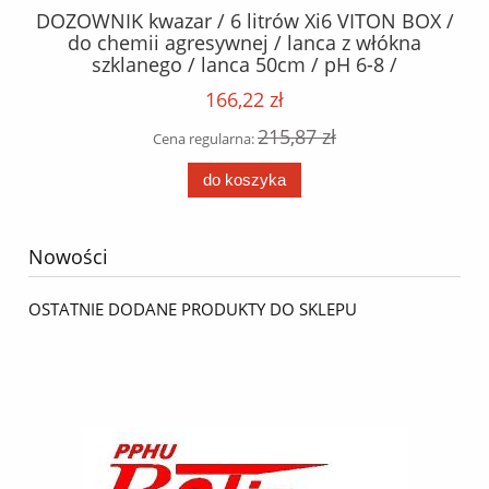
PRO
DOZOWNIK kwazar / 6 litrów Xi6 VITON BOX /
K
L
do chemii agresywnej / lanca z włókna
h /
szklanego / lanca 50cm / pH 6-8 /
166,22 zł
215,87 zł
Cena regularna:
do koszyka
Nowości
OSTATNIE DODANE PRODUKTY DO SKLEPU