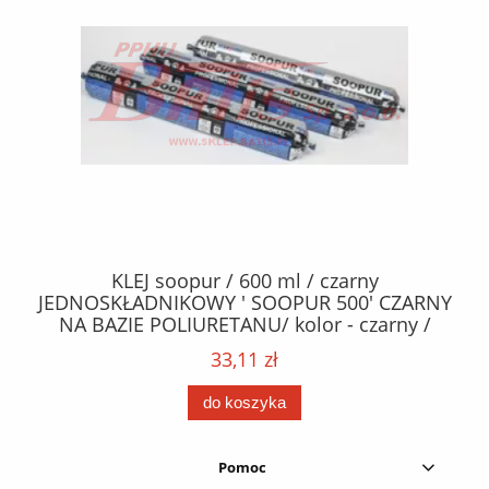
40
KLEJ soopur / 600 ml / czarny
ŻA
ez.
JEDNOSKŁADNIKOWY ' SOOPUR 500' CZARNY
NA BAZIE POLIURETANU/ kolor - czarny /
152
karton 20 szt. / pistolet do kleju 307730 /
33,11 zł
do koszyka
Pomoc