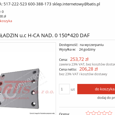
A: 517-222-523 600-388-173 sklep.internetowy@batis.pl
:
0
00 zł
 koszyka
ŁADZIN u.c H-CA NAD. 0 150*420 DAF
Dostępność:
na wyczerpaniu
Wysyłka w:
24 godziny
253,72 zł
Cena:
zawiera 23% VAT, bez kosztów dost
206,28 zł
Cena netto:
bez 23% VAT i kosztów dostawy
do koszyka
szt
dodaj do p
Ocena: