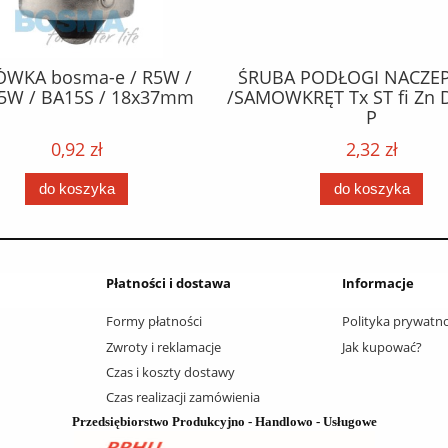
ÓWKA bosma-e / R5W /
ŚRUBA PODŁOGI NACZEP
5W / BA15S / 18x37mm
/SAMOWKRĘT Tx ST fi Zn 
P
0,92 zł
2,32 zł
do koszyka
do koszyka
Płatności i dostawa
Informacje
Formy płatności
Polityka prywatno
Zwroty i reklamacje
Jak kupować?
Czas i koszty dostawy
Czas realizacji zamówienia
Przedsiębiorstwo Produkcyjno - Handlowo - Usługowe