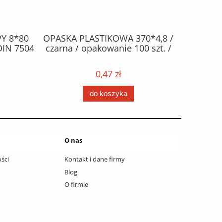
Y 8*80
OPASKA PLASTIKOWA 370*4,8 /
ŻAR
DIN 7504
czarna / opakowanie 100 szt. /
halogen
0,47 zł
do koszyka
O nas
ści
Kontakt i dane firmy
Blog
O firmie