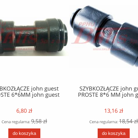
BKOZŁĄCZE john guest
SZYBKOZŁĄCZE john g
STE 6*6MM john guest
PROSTE 8*6 MM john g
6,80 zł
13,16 zł
9,58 zł
18,54 zł
Cena regularna:
Cena regularna:
do koszyka
do koszyka