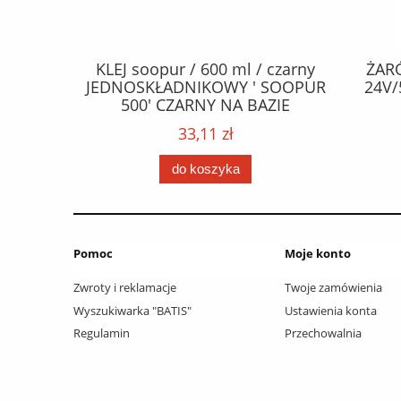
CZEPY
KLEJ soopur / 600 ml / czarny
ŻAR
65 fl Zn
JEDNOSKŁADNIKOWY ' SOOPUR
24V/
.frez. Tx
500' CZARNY NA BAZIE
 / Wkręty
POLIURETANU/ kolor - czarny /
33,11 zł
ać: groty
karton 20 szt. / pistolet do kleju
 /
307730 /
do koszyka
Pomoc
Moje konto
Zwroty i reklamacje
Twoje zamówienia
Wyszukiwarka "BATIS"
Ustawienia konta
Regulamin
Przechowalnia