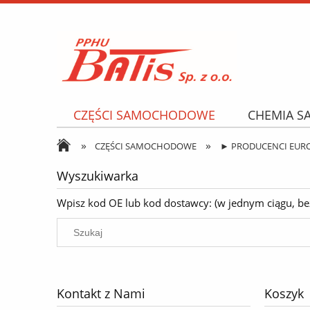
CZĘŚCI SAMOCHODOWE
CHEMIA 
»
»
NARZĘDZIA I AKCESORIA
OPONY
CZĘŚCI SAMOCHODOWE
► PRODUCENCI EUR
Wyszukiwarka
Wpisz kod OE lub kod dostawcy: (w jednym ciągu, bez k
Kontakt z Nami
Koszyk