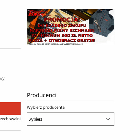
awy
Producenci
Wybierz producenta
rzechowalni