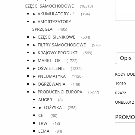
CZĘŚCI SAMOCHODOWE
(18313)
► AKUMULATORY - 1
(194)
► AMORTYZATORY -
SPRZĘGŁA
(495)
► CZĘŚCI SILNIKOWE
(504)
► FILTRY SAMOCHODOWE
(978)
► KRAJOWY PRODUKT
(569)
Opis
► MARKI - OE
(1722)
► OŚWIETLENIE
(1232)
KODY_DO
► PNEUMATYKA
(1120)
19010
► OGRZEWANIA
(148)
► PRODUCENCI EUROPA
(6277)
R2472
AUGER
(8)
UNBL0012
► ŁOŻYSKA
(258)
CEI
(30)
PROMOC
TRW
(13)
LEMA
(84)