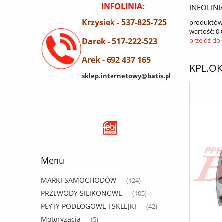
INFOLINIA:
INFOLINI
Krzysiek - 537-825-725
produktów
wartość:
0,
Darek - 517-222-523
przejdź do
Arek - 692 437 165
KPL.OK
sklep.internetowy@batis.pl
Menu
MARKI SAMOCHODÓW
(124)
PRZEWODY SILIKONOWE
(105)
PŁYTY PODŁOGOWE I SKLEJKI
(42)
Motoryzacja
(5)