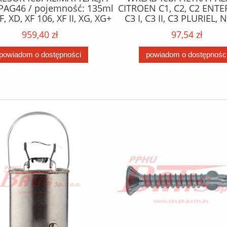
PAG46 / pojemność: 135ml
CITROEN C1, C2, C2 ENTE
F, XD, XF 106, XF II, XG, XG+
C3 I, C3 II, C3 PLURIEL,
10.12- /
XSARA; FORD FIESTA V, FIE
959,40 zł
97,54 zł
FUSION; MAZDA 2; PE
1007, 107, 206, 206+, 207
powiadom o dostępności
powiadom o dostępnośc
BIPPER 1.4D 09.01- 