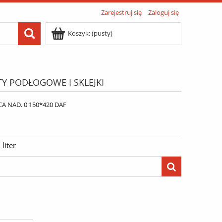
Zarejestruj się
Zaloguj się
Koszyk:
(pusty)
TY PODŁOGOWE I SKLEJKI
ATIS"
Menu
CA NAD. 0 150*420 DAF
liter