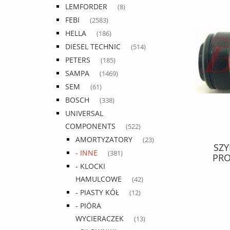
LEMFORDER
(8)
FEBI
(2583)
HELLA
(186)
DIESEL TECHNIC
(514)
PETERS
(185)
SAMPA
(1469)
SEM
(61)
BOSCH
(338)
UNIVERSAL
COMPONENTS
(522)
AMORTYZATORY
(23)
PODNOŚNIK cargo / 16 ton
SZY
- INNE
(381)
LEWAREK HYDRAULICZNY 16t, /
PRO
- KLOCKI
dwutłokowy / max. wysokość 430
mm / opakowanie 2 szt. /
HAMULCOWE
(42)
77,33 zł
- PIASTY KÓŁ
(12)
99,14 zł
Cena regularna:
- PIÓRA
WYCIERACZEK
(13)
do koszyka