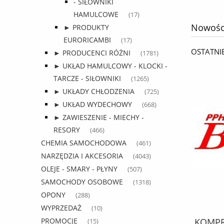
- SIŁOWNIKI
HAMULCOWE
(17)
Nowośc
► PRODUKTY
EURORICAMBI
(17)
OSTATNI
► PRODUCENCI RÓŻNI
(1781)
► UKŁAD HAMULCOWY - KLOCKI -
TARCZE - SIŁOWNIKI
(1265)
► UKŁADY CHŁODZENIA
(725)
► UKŁAD WYDECHOWY
(668)
► ZAWIESZENIE - MIECHY -
RESORY
(466)
CHEMIA SAMOCHODOWA
(461)
NARZĘDZIA I AKCESORIA
(4043)
OLEJE - SMARY - PŁYNY
(507)
SAMOCHODY OSOBOWE
(1318)
OPONY
(288)
WYPRZEDAŻ
(10)
KPL. MONTAŻOWY febi SZCZĘK
KOMPRE
PROMOCJE
(15)