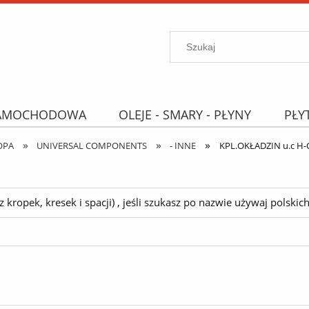
SAMOCHODOWA
OLEJE - SMARY - PŁYNY
PŁY
»
»
»
PROMOCJE
WYPRZEDAŻ
Wyszukiwarka "B
OPA
UNIVERSAL COMPONENTS
- INNE
KPL.OKŁADZIN u.c H-
ropek, kresek i spacji) , jeśli szukasz po nazwie używaj polskich 