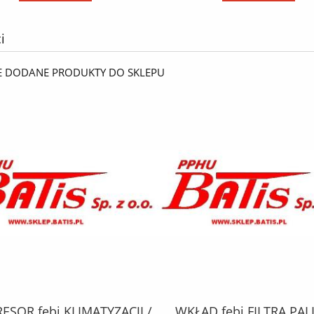
i
E DODANE PRODUKTY DO SKLEPU
SOR febi KLIMATYZACJI /
WKŁAD febi FILTRA PAL