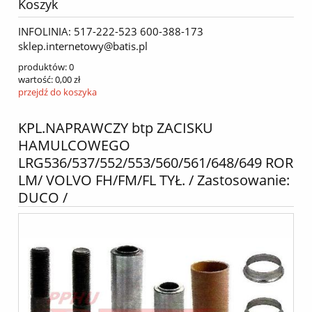
Koszyk
INFOLINIA: 517-222-523 600-388-173
sklep.internetowy@batis.pl
produktów:
0
wartość:
0,00 zł
przejdź do koszyka
KPL.NAPRAWCZY btp ZACISKU
HAMULCOWEGO
LRG536/537/552/553/560/561/648/649 ROR
LM/ VOLVO FH/FM/FL TYŁ. / Zastosowanie:
DUCO /