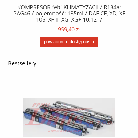
KOMPRESOR febi KLIMATYZACJI / R134a;
W
2,
PAG46 / pojemność: 135ml / DAF CF, XD, XF
C2
;
106, XF II, XG, XG+ 10.12- /
O,
MA
959,40 zł
powiadom o dostępności
Bestsellery