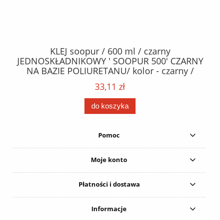
40
KLEJ soopur / 600 ml / czarny
ŻA
ez.
JEDNOSKŁADNIKOWY ' SOOPUR 500' CZARNY
NA BAZIE POLIURETANU/ kolor - czarny /
152
karton 20 szt. / pistolet do kleju 307730 /
33,11 zł
do koszyka
Pomoc
Moje konto
Płatności i dostawa
Informacje