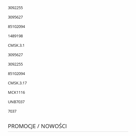
3092255
3095627
85102094
1489198
CMSK.3.1
3095627
3092255
85102094
CMSK.3.17
MCK1116
UNB7037
7037
PROMOCJE / NOWOŚCI