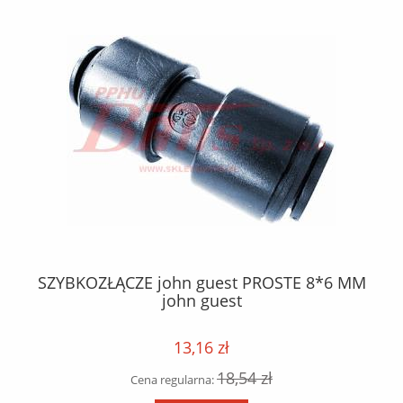
8MM
SZYBKOZŁĄCZE john guest PROSTE 8*6 MM
O
john guest
13,16 zł
18,54 zł
Cena regularna: