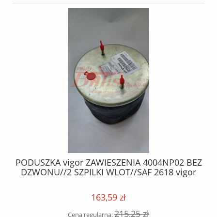
MM
PODUSZKA vigor ZAWIESZENIA 4004NP02 BEZ
DO
DZWONU//2 SZPILKI WLOT//SAF 2618 vigor
163,59 zł
215,25 zł
Cena regularna: