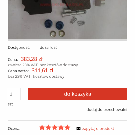
Dostępność:
duża ilość
383,28 zł
Cena:
zawiera 23% VAT, bez kosztów dostawy
311,61 zł
Cena netto:
bez 23% VAT i kosztów dostawy
do koszyka
szt
dodaj do przechowalni
Ocena:
zapytaj o produkt