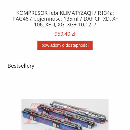
KOMPRESOR febi KLIMATYZACJI / R134a;
W
2,
PAG46 / pojemność: 135ml / DAF CF, XD, XF
C2
;
106, XF II, XG, XG+ 10.12- /
O,
MA
959,40 zł
powiadom o dostępności
Bestsellery