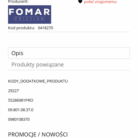
Producent:
poleć znajomemu
Kod produktu:
0418270
Opis
Produkty powiązane
KODY_DODATKOWE_PRODUKTU
29227
55286981PRO
09.801.08.37.0
0980108370
PROMOCJE / NOWOŚCI