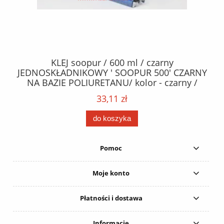
40
KLEJ soopur / 600 ml / czarny
ŻA
ez.
JEDNOSKŁADNIKOWY ' SOOPUR 500' CZARNY
NA BAZIE POLIURETANU/ kolor - czarny /
152
karton 20 szt. / pistolet do kleju 307730 /
33,11 zł
do koszyka
Pomoc
Moje konto
Płatności i dostawa
Informacje