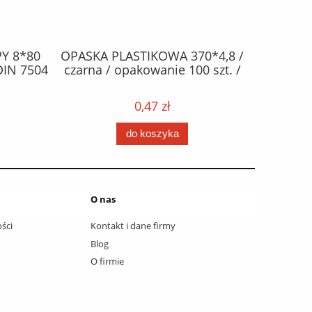
Y 8*80
OPASKA PLASTIKOWA 370*4,8 /
ŻAR
DIN 7504
czarna / opakowanie 100 szt. /
halogen
0,47 zł
do koszyka
O nas
ści
Kontakt i dane firmy
Blog
O firmie