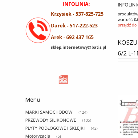
INFOLINIA:
INFOLINI
Krzysiek - 537-825-725
produktów
wartość:
0,
Darek - 517-222-523
przejdź do
Arek - 692 437 165
KOSZU
sklep.internetowy@batis.pl
6/2 L-
Menu
MARKI SAMOCHODÓW
(124)
PRZEWODY SILIKONOWE
(105)
PŁYTY PODŁOGOWE I SKLEJKI
(42)
Motoryzacja
(5)