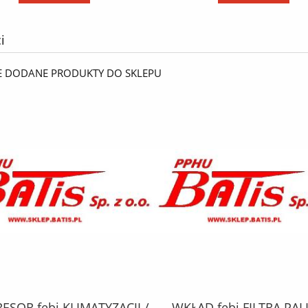
i
E DODANE PRODUKTY DO SKLEPU
SOR febi KLIMATYZACJI /
WKŁAD febi FILTRA PAL