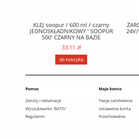
CZEPY
KLEJ soopur / 600 ml / czarny
ŻAR
65 fl Zn
JEDNOSKŁADNIKOWY ' SOOPUR
24V/
.frez. Tx
500' CZARNY NA BAZIE
 / Wkręty
POLIURETANU/ kolor - czarny /
33,11 zł
ać: groty
karton 20 szt. / pistolet do kleju
 /
307730 /
do koszyka
Pomoc
Moje konto
Zwroty i reklamacje
Twoje zamówienia
Wyszukiwarka "BATIS"
Ustawienia konta
Regulamin
Przechowalnia