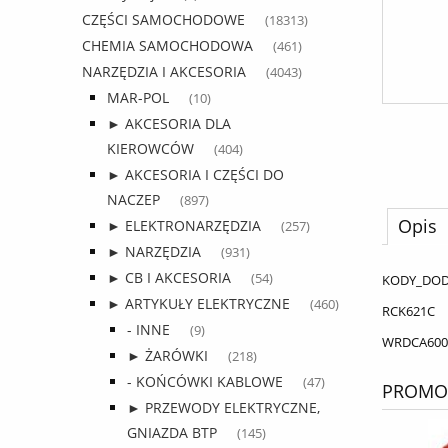
CZĘŚCI SAMOCHODOWE
(18313)
CHEMIA SAMOCHODOWA
(461)
NARZĘDZIA I AKCESORIA
(4043)
MAR-POL
(10)
► AKCESORIA DLA
KIEROWCÓW
(404)
► AKCESORIA I CZĘŚCI DO
NACZEP
(897)
Opis
► ELEKTRONARZĘDZIA
(257)
► NARZĘDZIA
(931)
► CB I AKCESORIA
(54)
KODY_DO
► ARTYKUŁY ELEKTRYCZNE
(460)
RCK621C
- INNE
(9)
WRDCA600
► ŻARÓWKI
(218)
- KOŃCÓWKI KABLOWE
(47)
PROMOC
► PRZEWODY ELEKTRYCZNE,
GNIAZDA BTP
(145)