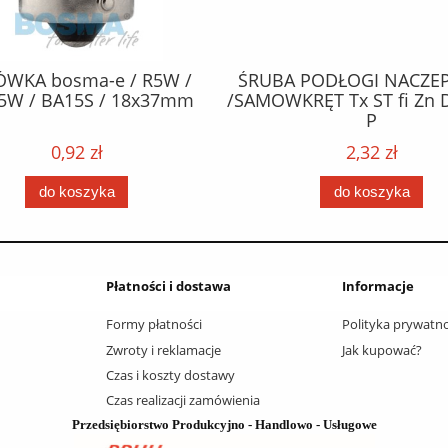
ÓWKA bosma-e / R5W /
ŚRUBA PODŁOGI NACZEP
5W / BA15S / 18x37mm
/SAMOWKRĘT Tx ST fi Zn 
P
0,92 zł
2,32 zł
do koszyka
do koszyka
Płatności i dostawa
Informacje
Formy płatności
Polityka prywatno
Zwroty i reklamacje
Jak kupować?
Czas i koszty dostawy
Czas realizacji zamówienia
Przedsiębiorstwo Produkcyjno - Handlowo - Usługowe