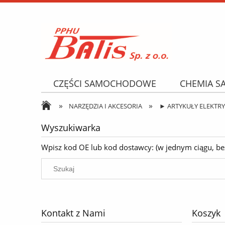
CZĘŚCI SAMOCHODOWE
CHEMIA 
»
»
NARZĘDZIA I AKCESORIA
OPONY
NARZĘDZIA I AKCESORIA
► ARTYKUŁY ELEKTR
Wyszukiwarka
Wpisz kod OE lub kod dostawcy: (w jednym ciągu, bez k
Kontakt z Nami
Koszyk