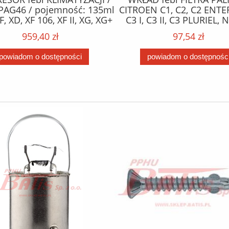
PAG46 / pojemność: 135ml
CITROEN C1, C2, C2 ENTE
F, XD, XF 106, XF II, XG, XG+
C3 I, C3 II, C3 PLURIEL,
10.12- /
XSARA; FORD FIESTA V, FIE
959,40 zł
97,54 zł
FUSION; MAZDA 2; PE
1007, 107, 206, 206+, 207
powiadom o dostępności
powiadom o dostępnośc
BIPPER 1.4D 09.01- 