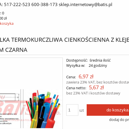
A: 517-222-523 600-388-173 sklep.internetowy@batis.pl
:
0
00 zł
 koszyka
LKA TERMOKURCZLIWA CIENKOŚCIENNA Z KLEJE
1M CZARNA
Dostępność:
średnia ilość
Wysyłka w:
24 godziny
6,97 zł
Cena:
zawiera 23% VAT, bez kosztów dost
5,67 zł
Cena netto:
bez 23% VAT i kosztów dostawy
do koszyka
szt
dodaj do p