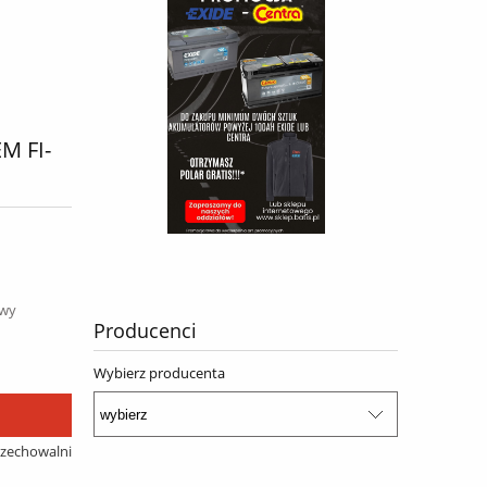
M FI-
awy
Producenci
Wybierz producenta
rzechowalni