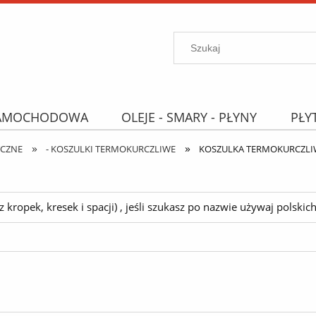
SAMOCHODOWA
OLEJE - SMARY - PŁYNY
PŁY
»
»
PROMOCJE
WYPRZEDAŻ
Wyszukiwarka "B
YCZNE
- KOSZULKI TERMOKURCZLIWE
KOSZULKA TERMOKURCZLIWA
ropek, kresek i spacji) , jeśli szukasz po nazwie używaj polskich 