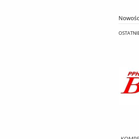
Nowośc
OSTATNI
KPL. MONTAŻOWY febi SZCZĘK
KOMPRE