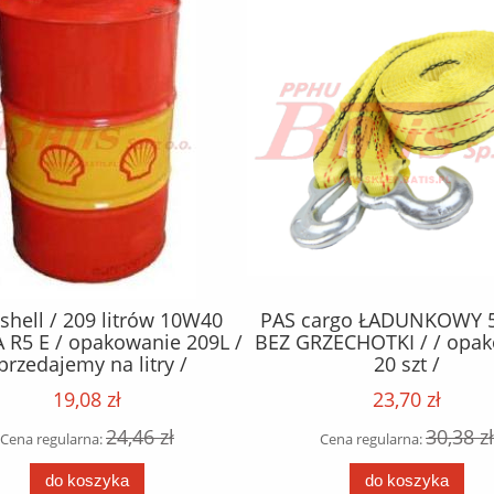
shell / 209 litrów 10W40
PAS cargo ŁADUNKOWY 
 R5 E / opakowanie 209L /
BEZ GRZECHOTKI / / opa
przedajemy na litry /
20 szt /
19,08 zł
23,70 zł
24,46 zł
30,38 zł
Cena regularna:
Cena regularna:
do koszyka
do koszyka