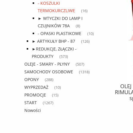
- KOSZULKI
TERMOKURCZLIWE
(16)
► WTYCZKI DO LAMP I
CZUJNIKÓW 78A
(8)
- OPASKI PLASTIKOWE
(10)
► ARTYKUŁY BHP - 87
(126)
►REDUKCJE, ZŁĄCZKI -
PRODUKTY
(573)
OLEJE - SMARY - PŁYNY
(507)
SAMOCHODY OSOBOWE
(1318)
OPONY
(288)
DRĄŻEK cargo ROZPOROWY
OLEJ 
WYPRZEDAŻ
(10)
ZABEZPIECZAJĄCY ŁADUNEK Fi
RIMULA
PROMOCJE
(15)
38mm/L 2260-2630 aluminiowy /
s
START
opakowanie 4 szt /
(1267)
83,56 zł
Nowości
107,13 zł
Cena regularna:
do koszyka