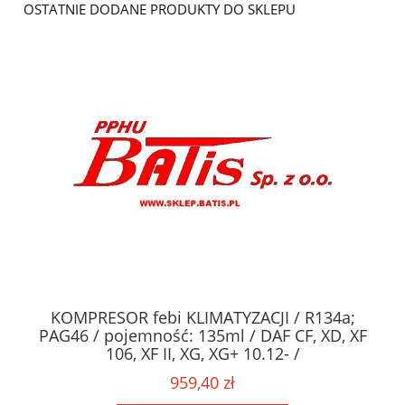
OSTATNIE DODANE PRODUKTY DO SKLEPU
KOMPRESOR febi KLIMATYZACJI / R134a;
W
2,
PAG46 / pojemność: 135ml / DAF CF, XD, XF
C2
;
106, XF II, XG, XG+ 10.12- /
O,
MA
959,40 zł