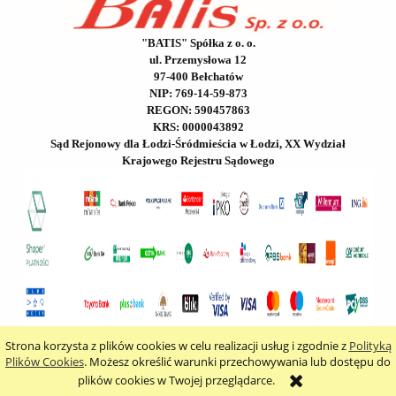
"BATIS" Spółka z o. o.
ul. Przemysłowa 12
97-400 Bełchatów
NIP: 769-14-59-873
REGON: 590457863
KRS: 0000043892
Sąd Rejonowy dla Łodzi-Śródmieścia w Łodzi, XX Wydział
Krajowego Rejestru Sądowego
Strona korzysta z plików cookies w celu realizacji usług i zgodnie z
Polityką
pokaż pełną wersję strony
Plików Cookies
. Możesz określić warunki przechowywania lub dostępu do
plików cookies w Twojej przeglądarce.
Sklep internetowy Shoper.pl