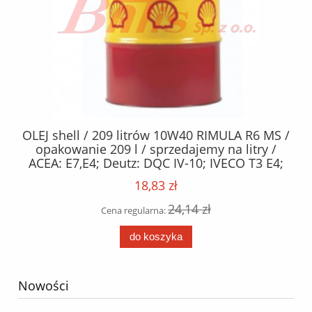
MM
OLEJ shell / 209 litrów 10W40 RIMULA R6 MS /
opakowanie 209 l / sprzedajemy na litry /
ACEA: E7,E4; Deutz: DQC IV-10; IVECO T3 E4;
MAN: M3277; MTU: Category 3; Renault Trucks:
18,83 zł
RXD; Scania: LDF-2, LDF-3; Volvo: VDS-3
24,14 zł
Cena regularna:
do koszyka
Nowości