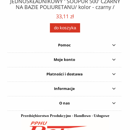
ez.
JEDNOSKŁADNIKOWY ' SOOPUR 500' CZARNY
NA BAZIE POLIURETANU/ kolor - czarny /
152
karton 20 szt. / pistolet do kleju 307730 /
33,11 zł
do koszyka
Pomoc
Moje konto
Płatności i dostawa
Informacje
O nas
Przedsiębiorstwo Produkcyjno - Handlowo - Usługowe