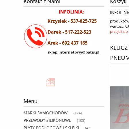
Kontakt z Nami
Koszyk
INFOLINIA:
INFOLINI
Krzysiek - 537-825-725
produktów
wartość:
0,
Darek - 517-222-523
przejdź do
Arek - 692 437 165
KLUCZ
sklep.internetowy@batis.pl
PNEUM
Menu
MARKI SAMOCHODÓW
(124)
PRZEWODY SILIKONOWE
(105)
PŁYTY PODŁOGOWE I SKLEJKI
(42)