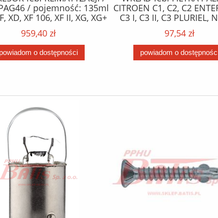
PAG46 / pojemność: 135ml
CITROEN C1, C2, C2 ENTE
F, XD, XF 106, XF II, XG, XG+
C3 I, C3 II, C3 PLURIEL,
10.12- /
XSARA; FORD FIESTA V, FIE
959,40 zł
97,54 zł
FUSION; MAZDA 2; PE
1007, 107, 206, 206+, 207
powiadom o dostępności
powiadom o dostępnośc
BIPPER 1.4D 09.01- 