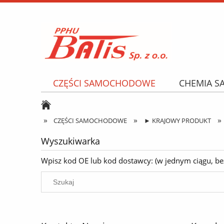
CZĘŚCI SAMOCHODOWE
CHEMIA 
NARZĘDZIA I AKCESORIA
OPONY
»
»
»
CZĘŚCI SAMOCHODOWE
► KRAJOWY PRODUKT
Wyszukiwarka
Wpisz kod OE lub kod dostawcy: (w jednym ciągu, bez k