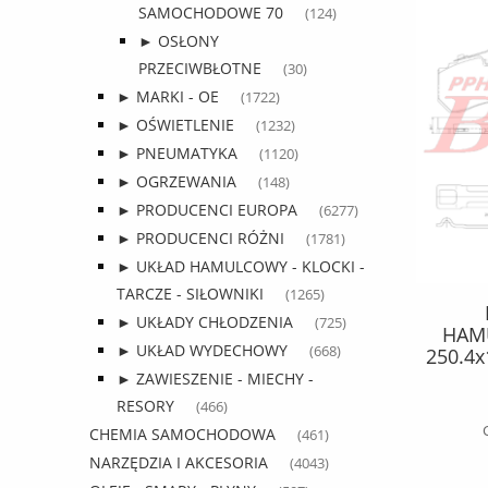
SAMOCHODOWE 70
(124)
► OSŁONY
PRZECIWBŁOTNE
(30)
► MARKI - OE
(1722)
► OŚWIETLENIE
(1232)
► PNEUMATYKA
(1120)
► OGRZEWANIA
(148)
► PRODUCENCI EUROPA
(6277)
► PRODUCENCI RÓŻNI
(1781)
► UKŁAD HAMULCOWY - KLOCKI -
TARCZE - SIŁOWNIKI
(1265)
PAS cargo ŁADUNKOWY 5T 10M /
► UKŁADY CHŁODZENIA
(725)
ERGO 1 / KPL. Z GRZECHOTKĄ /
HAMU
► UKŁAD WYDECHOWY
(668)
500dan / opakowanie 8 szt /
250.4x
XBC, X
► ZAWIESZENIE - MIECHY -
36,17 zł
1DB202
RESORY
(466)
46,37 zł
Cena regularna:
CHEMIA SAMOCHODOWA
(461)
NARZĘDZIA I AKCESORIA
(4043)
do koszyka