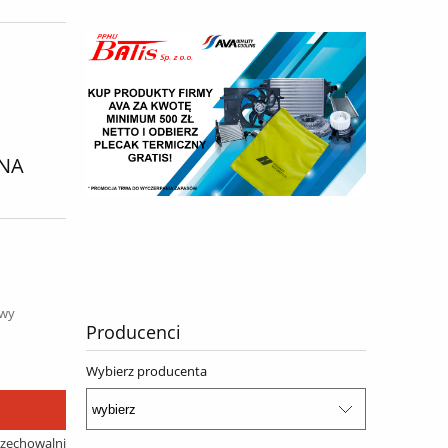
 NA
awy
Producenci
Wybierz producenta
rzechowalni