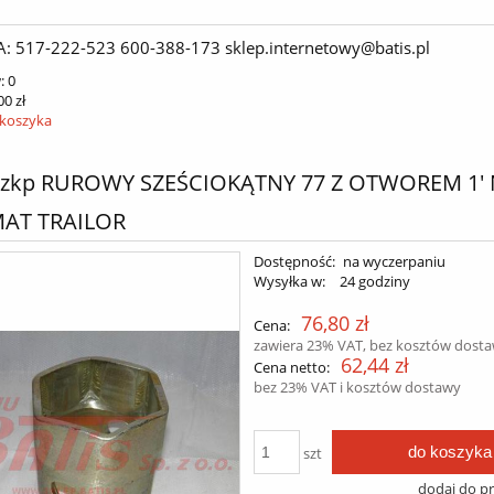
A: 517-222-523 600-388-173 sklep.internetowy@batis.pl
:
0
00 zł
 koszyka
 zkp RUROWY SZEŚCIOKĄTNY 77 Z OTWOREM 1'
AT TRAILOR
Dostępność:
na wyczerpaniu
Wysyłka w:
24 godziny
76,80 zł
Cena:
zawiera 23% VAT, bez kosztów dost
62,44 zł
Cena netto:
bez 23% VAT i kosztów dostawy
do koszyka
szt
dodaj do p