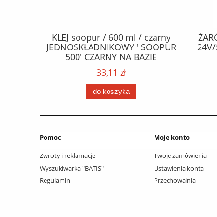
CZEPY
KLEJ soopur / 600 ml / czarny
ŻAR
65 fl Zn
JEDNOSKŁADNIKOWY ' SOOPUR
24V/
.frez. Tx
500' CZARNY NA BAZIE
 / Wkręty
POLIURETANU/ kolor - czarny /
33,11 zł
ać: groty
karton 20 szt. / pistolet do kleju
 /
307730 /
do koszyka
Pomoc
Moje konto
Zwroty i reklamacje
Twoje zamówienia
Wyszukiwarka "BATIS"
Ustawienia konta
Regulamin
Przechowalnia