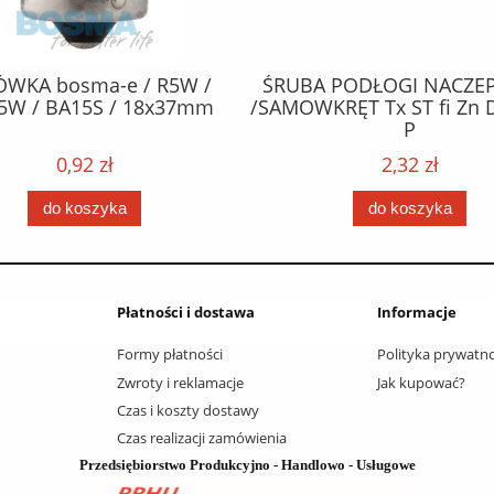
ÓWKA bosma-e / R5W /
ŚRUBA PODŁOGI NACZEP
5W / BA15S / 18x37mm
/SAMOWKRĘT Tx ST fi Zn 
P
0,92 zł
2,32 zł
do koszyka
do koszyka
Płatności i dostawa
Informacje
Formy płatności
Polityka prywatno
Zwroty i reklamacje
Jak kupować?
Czas i koszty dostawy
Czas realizacji zamówienia
Przedsiębiorstwo Produkcyjno - Handlowo - Usługowe