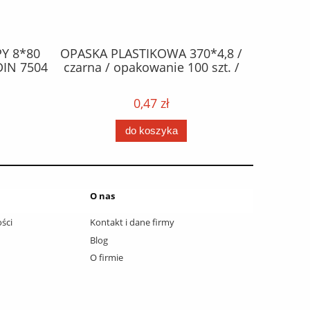
Y 8*80
OPASKA PLASTIKOWA 370*4,8 /
ŻAR
DIN 7504
czarna / opakowanie 100 szt. /
halogen
0,47 zł
do koszyka
O nas
ści
Kontakt i dane firmy
Blog
O firmie