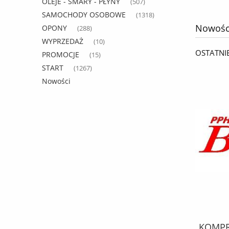
OLEJE - SMARY - PŁYNY
(507)
SAMOCHODY OSOBOWE
(1318)
Nowośc
OPONY
(288)
WYPRZEDAŻ
(10)
OSTATNI
PROMOCJE
(15)
START
(1267)
Nowości
KPL. MONTAŻOWY febi SZCZĘK
KOMPRE