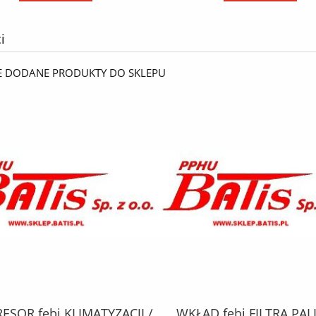
i
E DODANE PRODUKTY DO SKLEPU
SOR febi KLIMATYZACJI /
WKŁAD febi FILTRA PAL