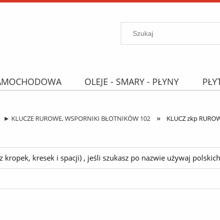
SAMOCHODOWA
OLEJE - SMARY - PŁYNY
PŁY
PROMOCJE
WYPRZEDAŻ
Wyszukiwarka "B
»
► KLUCZE RUROWE, WSPORNIKI BŁOTNIKÓW 102
KLUCZ zkp RUROW
ropek, kresek i spacji) , jeśli szukasz po nazwie używaj polskich 