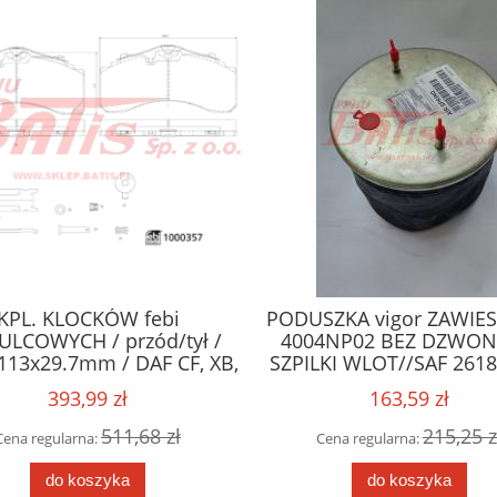
KPL. KLOCKÓW febi
PODUSZKA vigor ZAWIE
LCOWYCH / przód/tył /
4004NP02 BEZ DZWON
113x29.7mm / DAF CF, XB,
SZPILKI WLOT//SAF 2618
D, XDC, XF II, XFC, XG, XG+
393,99 zł
163,59 zł
2-1NA06-PX-7239 05.13- /
511,68 zł
215,25 z
Cena regularna:
Cena regularna:
do koszyka
do koszyka