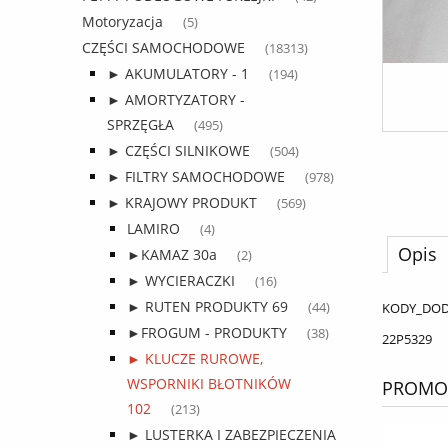
Motoryzacja
(5)
CZĘŚCI SAMOCHODOWE
(18313)
► AKUMULATORY - 1
(194)
► AMORTYZATORY -
SPRZĘGŁA
(495)
► CZĘŚCI SILNIKOWE
(504)
► FILTRY SAMOCHODOWE
(978)
► KRAJOWY PRODUKT
(569)
LAMIRO
(4)
Opis
►KAMAZ 30a
(2)
► WYCIERACZKI
(16)
► RUTEN PRODUKTY 69
KODY_DO
(44)
►FROGUM - PRODUKTY
(38)
22P5329
► KLUCZE RUROWE,
WSPORNIKI BŁOTNIKÓW
PROMOC
102
(213)
► LUSTERKA I ZABEZPIECZENIA