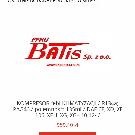
OSTATNIE DODANE PRODUKTY DO SKLEPU
KOMPRESOR febi KLIMATYZACJI / R134a;
W
2,
PAG46 / pojemność: 135ml / DAF CF, XD, XF
C2
;
106, XF II, XG, XG+ 10.12- /
O,
MA
959,40 zł