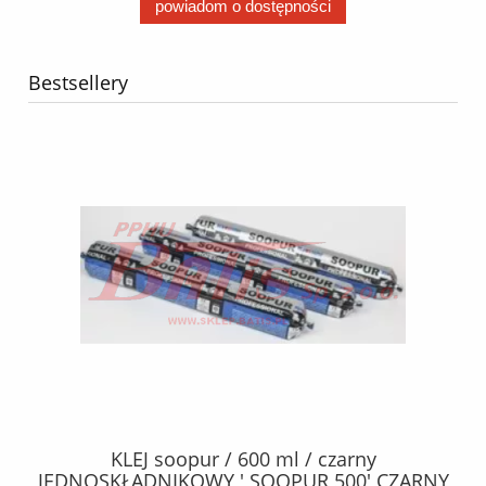
powiadom o dostępności
Bestsellery
40
KLEJ soopur / 600 ml / czarny
ŻA
ez.
JEDNOSKŁADNIKOWY ' SOOPUR 500' CZARNY