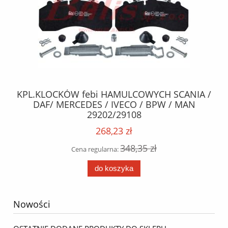
M
KPL.KLOCKÓW febi HAMULCOWYCH SCANIA /
S
DAF/ MERCEDES / IVECO / BPW / MAN
29202/29108
268,23 zł
348,35 zł
Cena regularna:
do koszyka
Nowości