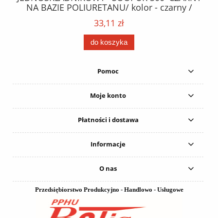
NA BAZIE POLIURETANU/ kolor - czarny /
152
karton 20 szt. / pistolet do kleju 307730 /
33,11 zł
do koszyka
Pomoc
Moje konto
Płatności i dostawa
Informacje
O nas
Przedsiębiorstwo Produkcyjno - Handlowo - Usługowe