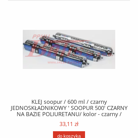
40
KLEJ soopur / 600 ml / czarny
ŻA
ez.
JEDNOSKŁADNIKOWY ' SOOPUR 500' CZARNY
NA BAZIE POLIURETANU/ kolor - czarny /
152
karton 20 szt. / pistolet do kleju 307730 /
33,11 zł
do koszyka