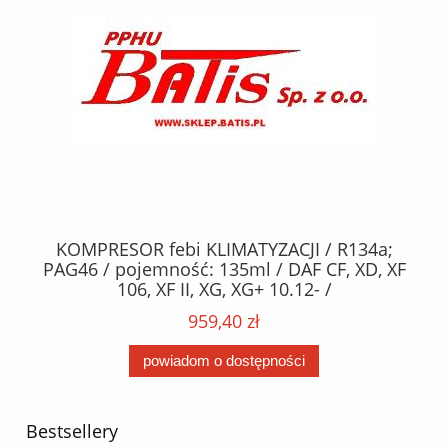
KOMPRESOR febi KLIMATYZACJI / R134a;
W
2,
PAG46 / pojemność: 135ml / DAF CF, XD, XF
C2
;
106, XF II, XG, XG+ 10.12- /
O,
MA
959,40 zł
powiadom o dostępności
Bestsellery