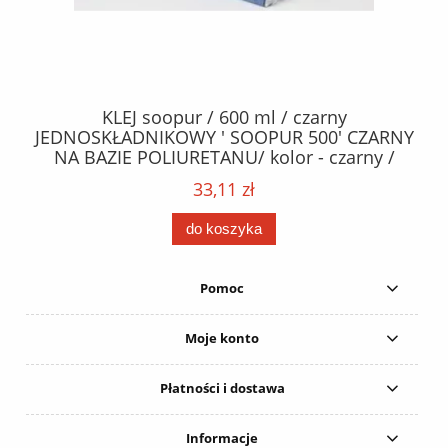
40
KLEJ soopur / 600 ml / czarny
ŻA
ez.
JEDNOSKŁADNIKOWY ' SOOPUR 500' CZARNY
NA BAZIE POLIURETANU/ kolor - czarny /
152
karton 20 szt. / pistolet do kleju 307730 /
33,11 zł
do koszyka
Pomoc
Moje konto
Płatności i dostawa
Informacje