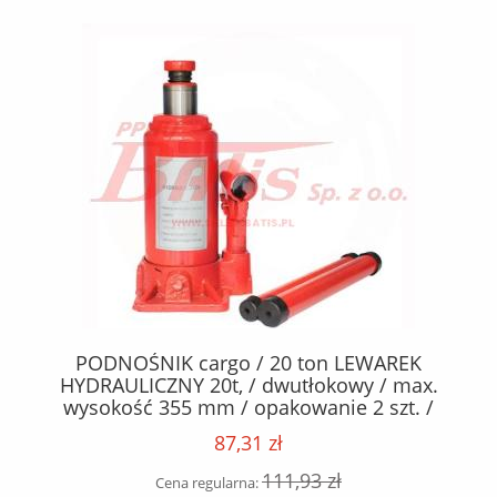
PODNOŚNIK cargo / 20 ton LEWAREK
K
B,
HYDRAULICZNY 20t, / dwutłokowy / max.
21
-
wysokość 355 mm / opakowanie 2 szt. /
87,31 zł
111,93 zł
Cena regularna: