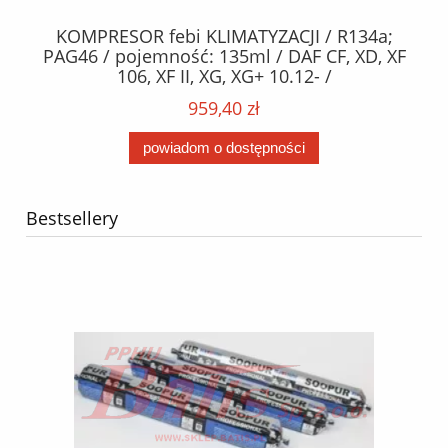
KOMPRESOR febi KLIMATYZACJI / R134a;
W
2,
PAG46 / pojemność: 135ml / DAF CF, XD, XF
C2
;
106, XF II, XG, XG+ 10.12- /
O,
MA
959,40 zł
powiadom o dostępności
Bestsellery