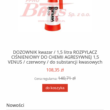
 /
DOZOWNIK kwazar / 1,5 litra ROZPYLACZ
OL
/
CIŚNIENIOWY DO CHEMII AGRESYWNEJ 1,5
VENUS / czerwony / do substancji kwasowych
A
/
MA
108,35 zł
140,71 zł
Cena regularna:
do koszyka
Nowości