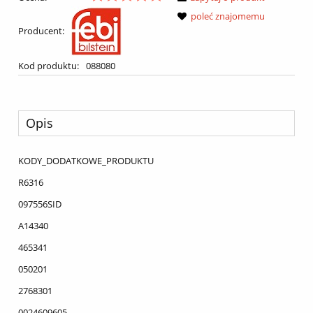
poleć znajomemu
Producent:
Kod produktu:
088080
Opis
KODY_DODATKOWE_PRODUKTU
R6316
097556SID
A14340
465341
050201
2768301
0024609605