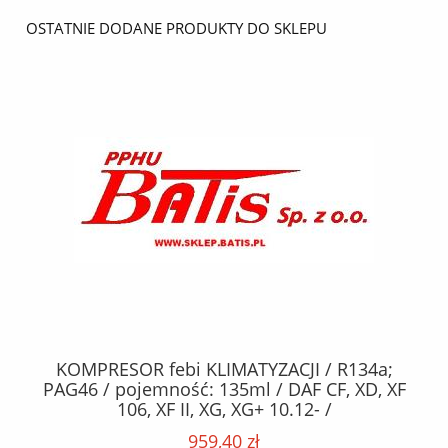
OSTATNIE DODANE PRODUKTY DO SKLEPU
KOMPRESOR febi KLIMATYZACJI / R134a;
W
2,
PAG46 / pojemność: 135ml / DAF CF, XD, XF
C2
;
106, XF II, XG, XG+ 10.12- /
O,
MA
959,40 zł