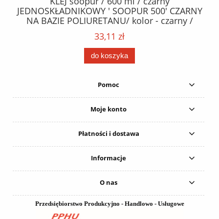
40
KLEJ soopur / 600 ml / czarny
ŻA
ez.
JEDNOSKŁADNIKOWY ' SOOPUR 500' CZARNY
NA BAZIE POLIURETANU/ kolor - czarny /
152
karton 20 szt. / pistolet do kleju 307730 /
33,11 zł
do koszyka
Pomoc
Moje konto
Płatności i dostawa
Informacje
O nas
Przedsiębiorstwo Produkcyjno - Handlowo - Usługowe