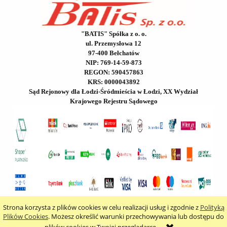
"BATIS" Spółka z o. o.
ul. Przemysłowa 12
97-400 Bełchatów
NIP: 769-14-59-873
REGON: 590457863
KRS: 0000043892
Sąd Rejonowy dla Łodzi-Śródmieścia w Łodzi, XX Wydział
Krajowego Rejestru Sądowego
Strona korzysta z plików cookies w celu realizacji usług i zgodnie z
Polityką
pokaż pełną wersję strony
Plików Cookies
. Możesz określić warunki przechowywania lub dostępu do