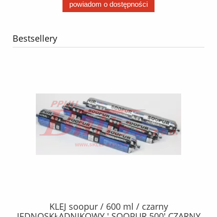
powiadom o dostępności
Bestsellery
40
KLEJ soopur / 600 ml / czarny
ŻA
ez.
JEDNOSKŁADNIKOWY ' SOOPUR 500' CZARNY