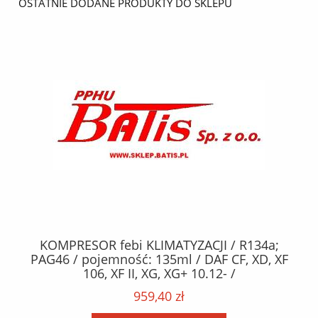
OSTATNIE DODANE PRODUKTY DO SKLEPU
KOMPRESOR febi KLIMATYZACJI / R134a;
W
2,
PAG46 / pojemność: 135ml / DAF CF, XD, XF
C2
;
106, XF II, XG, XG+ 10.12- /
O,
MA
959,40 zł