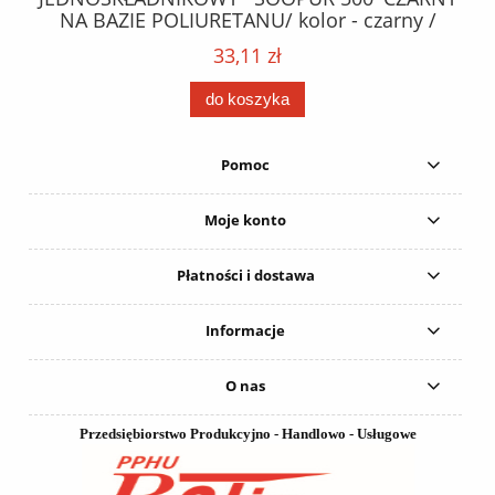
NA BAZIE POLIURETANU/ kolor - czarny /
152
karton 20 szt. / pistolet do kleju 307730 /
33,11 zł
do koszyka
Pomoc
Moje konto
Płatności i dostawa
Informacje
O nas
Przedsiębiorstwo Produkcyjno - Handlowo - Usługowe