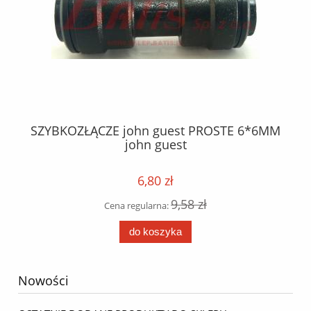
SZYBKOZŁĄCZE john guest PROSTE 6*6MM
5
john guest
1
ych
6,80 zł
9,58 zł
Cena regularna:
do koszyka
Nowości