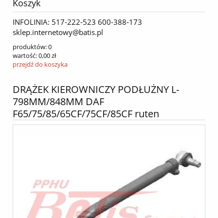
Koszyk
INFOLINIA: 517-222-523 600-388-173
sklep.internetowy@batis.pl
produktów:
0
wartość:
0,00 zł
przejdź do koszyka
DRĄŻEK KIEROWNICZY PODŁUŻNY L-
798MM/848MM DAF
F65/75/85/65CF/75CF/85CF ruten