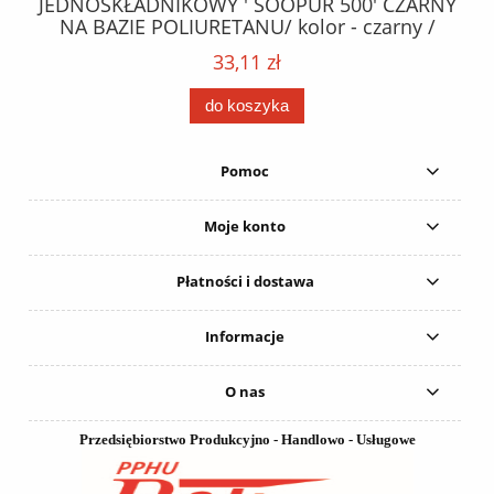
ez.
JEDNOSKŁADNIKOWY ' SOOPUR 500' CZARNY
NA BAZIE POLIURETANU/ kolor - czarny /
152
karton 20 szt. / pistolet do kleju 307730 /
33,11 zł
do koszyka
Pomoc
Moje konto
Płatności i dostawa
Informacje
O nas
Przedsiębiorstwo Produkcyjno - Handlowo - Usługowe