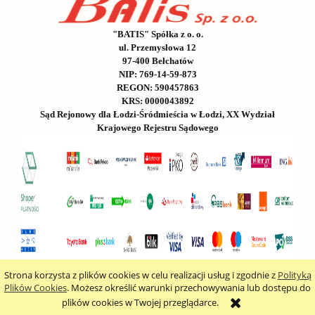
"BATIS" Spółka z o. o.
ul. Przemysłowa 12
97-400 Bełchatów
NIP: 769-14-59-873
REGON: 590457863
KRS: 0000043892
Sąd Rejonowy dla Łodzi-Śródmieścia w Łodzi, XX Wydział
Krajowego Rejestru Sądowego
Strona korzysta z plików cookies w celu realizacji usług i zgodnie z
Polityką
pokaż pełną wersję strony
Plików Cookies
. Możesz określić warunki przechowywania lub dostępu do
plików cookies w Twojej przeglądarce.
Sklep internetowy Shoper.pl