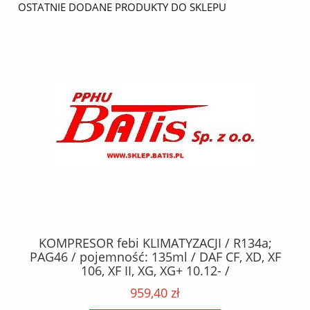
OSTATNIE DODANE PRODUKTY DO SKLEPU
KOMPRESOR febi KLIMATYZACJI / R134a;
W
2,
PAG46 / pojemność: 135ml / DAF CF, XD, XF
C2
;
106, XF II, XG, XG+ 10.12- /
O,
MA
959,40 zł