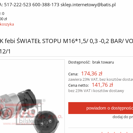
A: 517-222-523 600-388-173 sklep.internetowy@batis.pl
:
0
00 zł
 koszyka
K febi ŚWIATEŁ STOPU M16*1,5/ 0,3 -0,2 BAR/ V
12/1
Dostępność:
brak towaru
174,36 zł
Cena:
zawiera 23% VAT, bez kosztów dost
141,76 zł
Cena netto:
bez 23% VAT i kosztów dostawy
powiadom o dostępnośc
dodaj do p