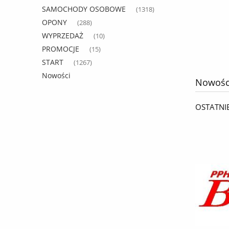
sprzedajemy na sztuki /
455,23 zł
SAMOCHODY OSOBOWE
(1318)
OPONY
(288)
583,63 zł
Cena regularna:
WYPRZEDAŻ
(10)
do koszyka
PROMOCJE
(15)
START
(1267)
Nowości
Nowośc
OSTATNI