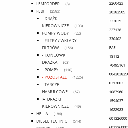
2260423
LEMFORDER
(8)
FEBI
(2583)
20382505
- DRĄŻKI
223025
KIEROWNICZE
(103)
227138
POMPY WODY
(22)
330402
- FILTRY / WKŁADY
FAE
FILTRÓW
(156)
- KOŃCÓWKI
18112
DRAŻKA
(63)
70495161
- POMPY
(110)
004203825
- POZOSTAŁE
(1226)
0317003
- TARCZE
HAMULCOWE
1087960
(67)
► DRĄŻKI
1594037
KIEROWNICZE
(49)
1622983
HELLA
(186)
601326000
DIESEL TECHNIC
(514)
601326000