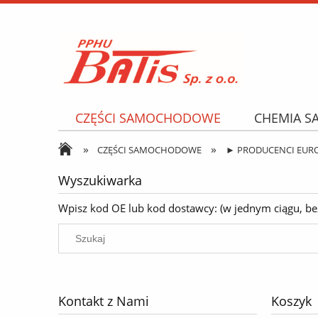
CZĘŚCI SAMOCHODOWE
CHEMIA 
»
»
NARZĘDZIA I AKCESORIA
OPONY
CZĘŚCI SAMOCHODOWE
► PRODUCENCI EUR
Wyszukiwarka
Wpisz kod OE lub kod dostawcy: (w jednym ciągu, bez k
Kontakt z Nami
Koszyk