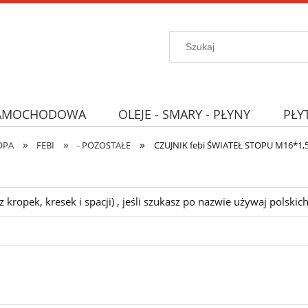
SAMOCHODOWA
OLEJE - SMARY - PŁYNY
PŁY
»
»
»
PROMOCJE
WYPRZEDAŻ
Wyszukiwarka "B
OPA
FEBI
- POZOSTAŁE
CZUJNIK febi ŚWIATEŁ STOPU M16*1,5
ropek, kresek i spacji) , jeśli szukasz po nazwie używaj polskich 