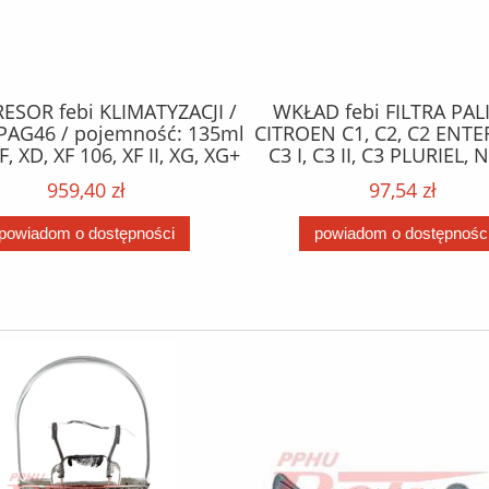
SOR febi KLIMATYZACJI /
WKŁAD febi FILTRA PAL
PAG46 / pojemność: 135ml
CITROEN C1, C2, C2 ENTE
F, XD, XF 106, XF II, XG, XG+
C3 I, C3 II, C3 PLURIEL,
10.12- /
XSARA; FORD FIESTA V, FIE
959,40 zł
97,54 zł
FUSION; MAZDA 2; PE
1007, 107, 206, 206+, 207
powiadom o dostępności
powiadom o dostępnośc
BIPPER 1.4D 09.01- 