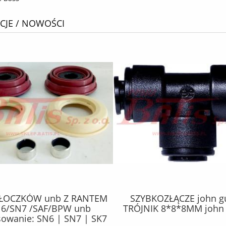
JE / NOWOŚCI
TŁOCZKÓW unb Z RANTEM
SZYBKOZŁĄCZE john g
6/SN7 /SAF/BPW unb
TRÓJNIK 8*8*8MM john 
sowanie: SN6 | SN7 | SK7