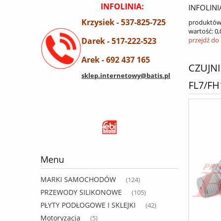
INFOLINIA:
INFOLINI
Krzysiek - 537-825-725
produktów
wartość:
0,
Darek - 517-222-523
przejdź do
Arek - 692 437 165
CZUJNI
sklep.internetowy@batis.pl
FL7/FH
Menu
MARKI SAMOCHODÓW
(124)
PRZEWODY SILIKONOWE
(105)
PŁYTY PODŁOGOWE I SKLEJKI
(42)
Motoryzacja
(5)