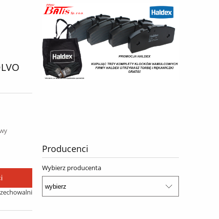
OLVO
awy
Producenci
Wybierz producenta
i
rzechowalni