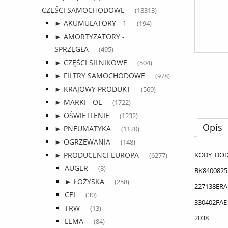
CZĘŚCI SAMOCHODOWE
(18313)
► AKUMULATORY - 1
(194)
► AMORTYZATORY -
SPRZĘGŁA
(495)
► CZĘŚCI SILNIKOWE
(504)
► FILTRY SAMOCHODOWE
(978)
► KRAJOWY PRODUKT
(569)
► MARKI - OE
(1722)
► OŚWIETLENIE
(1232)
Opis
► PNEUMATYKA
(1120)
► OGRZEWANIA
(148)
KODY_DO
► PRODUCENCI EUROPA
(6277)
AUGER
(8)
BK8400825
► ŁOŻYSKA
(258)
227138ERA
CEI
(30)
330402FAE
TRW
(13)
2038
LEMA
(84)