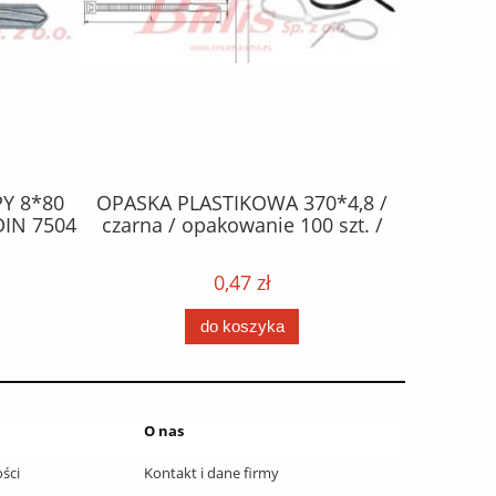
Y 8*80
OPASKA PLASTIKOWA 370*4,8 /
ŻAR
DIN 7504
czarna / opakowanie 100 szt. /
halogen
0,47 zł
do koszyka
O nas
ści
Kontakt i dane firmy