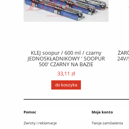
CZEPY
KLEJ soopur / 600 ml / czarny
ŻAR
65 fl Zn
JEDNOSKŁADNIKOWY ' SOOPUR
24V/
.frez. Tx
500' CZARNY NA BAZIE
 / Wkręty
POLIURETANU/ kolor - czarny /
33,11 zł
ać: groty
karton 20 szt. / pistolet do kleju
 /
307730 /
do koszyka
Pomoc
Moje konto
Zwroty i reklamacje
Twoje zamówienia