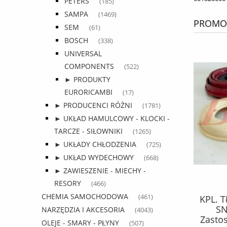
PETERS
(185)
SAMPA
(1469)
PROMOC
SEM
(61)
BOSCH
(338)
UNIVERSAL
COMPONENTS
(522)
► PRODUKTY
EURORICAMBI
(17)
► PRODUCENCI RÓŻNI
(1781)
► UKŁAD HAMULCOWY - KLOCKI -
TARCZE - SIŁOWNIKI
(1265)
► UKŁADY CHŁODZENIA
(725)
► UKŁAD WYDECHOWY
(668)
► ZAWIESZENIE - MIECHY -
RESORY
(466)
CHEMIA SAMOCHODOWA
(461)
OLEJ shell / 20 litrów 15W40
KPL. 
RIMULA R4 L/ niskopopiołowy /
SN
NARZĘDZIA I AKCESORIA
(4043)
opakowanie 20 litrów /
Zasto
OLEJE - SMARY - PŁYNY
(507)