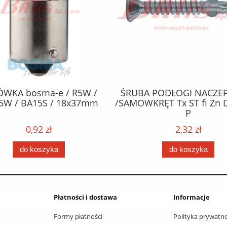
ÓWKA bosma-e / R5W /
ŚRUBA PODŁOGI NACZEP
5W / BA15S / 18x37mm
/SAMOWKRĘT Tx ST fi Zn 
P
0,92 zł
2,32 zł
do koszyka
do koszyka
Płatności i dostawa
Informacje
Formy płatności
Polityka prywatno