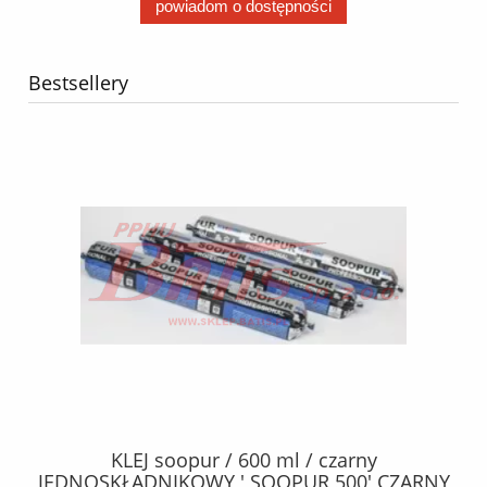
powiadom o dostępności
Bestsellery
40
KLEJ soopur / 600 ml / czarny
ŻA
ez.
JEDNOSKŁADNIKOWY ' SOOPUR 500' CZARNY