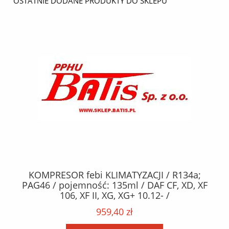
OSTATNIE DODANE PRODUKTY DO SKLEPU
KOMPRESOR febi KLIMATYZACJI / R134a;
W
2,
PAG46 / pojemność: 135ml / DAF CF, XD, XF
C2
;
106, XF II, XG, XG+ 10.12- /
O,
MA
959,40 zł