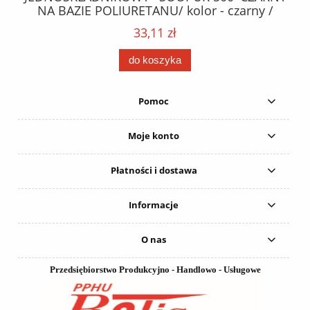
NA BAZIE POLIURETANU/ kolor - czarny /
152
karton 20 szt. / pistolet do kleju 307730 /
33,11 zł
do koszyka
Pomoc
Moje konto
Płatności i dostawa
Informacje
O nas
Przedsiębiorstwo Produkcyjno - Handlowo - Usługowe