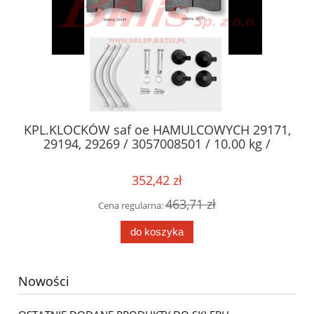
3
KPL.KLOCKÓW saf oe HAMULCOWYCH 29171,
n
29194, 29269 / 3057008501 / 10.00 kg /
352,42 zł
463,71 zł
Cena regularna:
do koszyka
Nowości