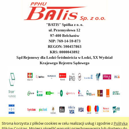
"BATIS" Spółka z o. o.
ul. Przemysłowa 12
97-400 Bełchatów
NIP: 769-14-59-873
REGON: 590457863
KRS: 0000043892
Sąd Rejonowy dla Łodzi-Śródmieścia w Łodzi, XX Wydział
Krajowego Rejestru Sądowego
Strona korzysta z plików cookies w celu realizacji usług i zgodnie z
Polityką
pokaż pełną wersję strony
Plików Cookies
. Możesz określić warunki przechowywania lub dostępu do