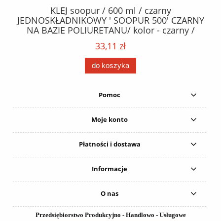
40
KLEJ soopur / 600 ml / czarny
ŻA
ez.
JEDNOSKŁADNIKOWY ' SOOPUR 500' CZARNY
NA BAZIE POLIURETANU/ kolor - czarny /
152
karton 20 szt. / pistolet do kleju 307730 /
33,11 zł
do koszyka
Pomoc
Moje konto
Płatności i dostawa
Informacje
O nas
Przedsiębiorstwo Produkcyjno - Handlowo - Usługowe