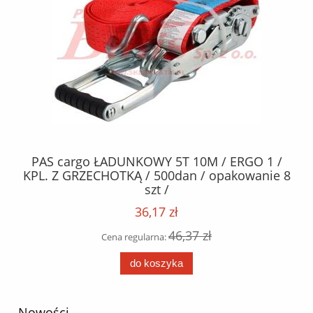
/
PAS cargo ŁADUNKOWY 5T 10M / ERGO 1 /
SZ
KPL. Z GRZECHOTKĄ / 500dan / opakowanie 8
szt /
36,17 zł
46,37 zł
Cena regularna:
do koszyka
Nowości