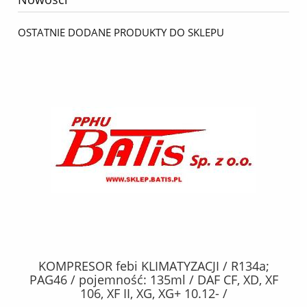
OSTATNIE DODANE PRODUKTY DO SKLEPU
KOMPRESOR febi KLIMATYZACJI / R134a;
W
2,
PAG46 / pojemność: 135ml / DAF CF, XD, XF
C2
;
106, XF II, XG, XG+ 10.12- /
O,
MA