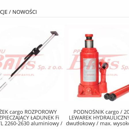
JE / NOWOŚCI
ŻEK cargo ROZPOROWY
PODNOŚNIK cargo / 20
ZPIECZAJĄCY ŁADUNEK Fi
LEWAREK HYDRAULICZNY 
 2260-2630 aluminiowy /
dwutłokowy / max. wysok