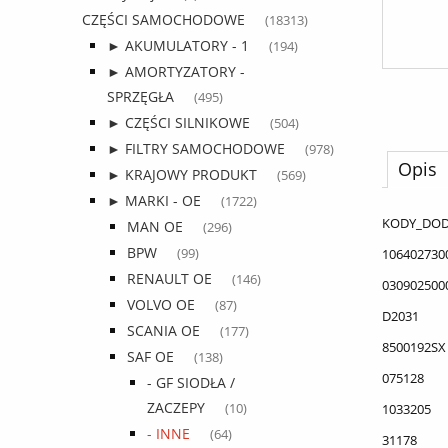
CZĘŚCI SAMOCHODOWE
(18313)
► AKUMULATORY - 1
(194)
► AMORTYZATORY -
SPRZĘGŁA
(495)
► CZĘŚCI SILNIKOWE
(504)
► FILTRY SAMOCHODOWE
(978)
Opis
► KRAJOWY PRODUKT
(569)
► MARKI - OE
(1722)
KODY_DO
MAN OE
(296)
BPW
106402730
(99)
RENAULT OE
(146)
030902500
VOLVO OE
(87)
D2031
SCANIA OE
(177)
8500192SX
SAF OE
(138)
075128
- GF SIODŁA /
ZACZEPY
1033205
(10)
- INNE
(64)
31178