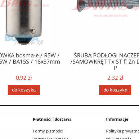
ÓWKA bosma-e / R5W /
ŚRUBA PODŁOGI NACZEP
5W / BA15S / 18x37mm
/SAMOWKRĘT Tx ST fi Zn 
P
0,92 zł
2,32 zł
do koszyka
do koszyka
Płatności i dostawa
Informacje
Formy płatności
Polityka prywatno
Zwroty i reklamacje
Jak kupować?