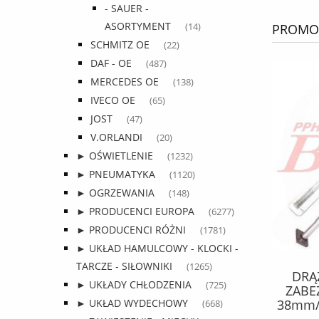
- SAUER -
ASORTYMENT
PROMOC
(14)
SCHMITZ OE
(22)
DAF - OE
(487)
MERCEDES OE
(138)
IVECO OE
(65)
JOST
(47)
V.ORLANDI
(20)
► OŚWIETLENIE
(1232)
► PNEUMATYKA
(1120)
► OGRZEWANIA
(148)
► PRODUCENCI EUROPA
(6277)
► PRODUCENCI RÓŻNI
(1781)
► UKŁAD HAMULCOWY - KLOCKI -
TARCZE - SIŁOWNIKI
(1265)
KPL.KLOCKÓW febi
DRĄ
► UKŁADY CHŁODZENIA
(725)
HAMULCOWYCH 173,6*84*34 MM
ZABE
MERCEDES ATEGO 712-823
38mm/L
► UKŁAD WYDECHOWY
(668)