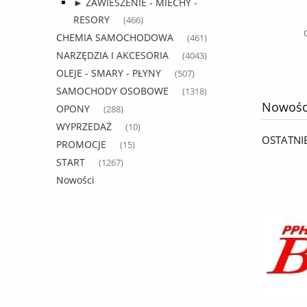
(PRZÓD I TYŁ) OD 98> MAN TGL
► ZAWIESZENIE - MIECHY -
246,79 zł
OD 2007
RESORY
(466)
320,50 zł
Cena regularna:
CHEMIA SAMOCHODOWA
(461)
NARZĘDZIA I AKCESORIA
(4043)
do koszyka
OLEJE - SMARY - PŁYNY
(507)
SAMOCHODY OSOBOWE
(1318)
Nowośc
OPONY
(288)
WYPRZEDAŻ
(10)
OSTATNI
PROMOCJE
(15)
START
(1267)
Nowości