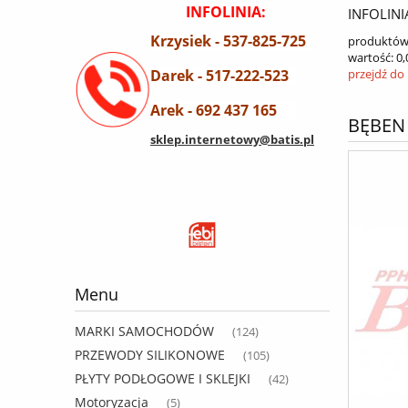
INFOLINIA:
INFOLINI
Krzysiek - 537-825-725
produktów
wartość:
0,
Darek - 517-222-523
przejdź do
Arek - 692 437 165
BĘBEN 
sklep.internetowy@batis.pl
Menu
MARKI SAMOCHODÓW
(124)
PRZEWODY SILIKONOWE
(105)
PŁYTY PODŁOGOWE I SKLEJKI
(42)
Motoryzacja
(5)