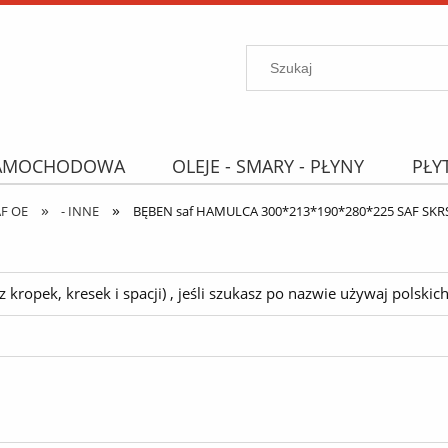
SAMOCHODOWA
OLEJE - SMARY - PŁYNY
PŁY
»
»
PROMOCJE
WYPRZEDAŻ
Wyszukiwarka "B
AF OE
- INNE
BĘBEN saf HAMULCA 300*213*190*280*225 SAF SKR
ropek, kresek i spacji) , jeśli szukasz po nazwie używaj polskich 