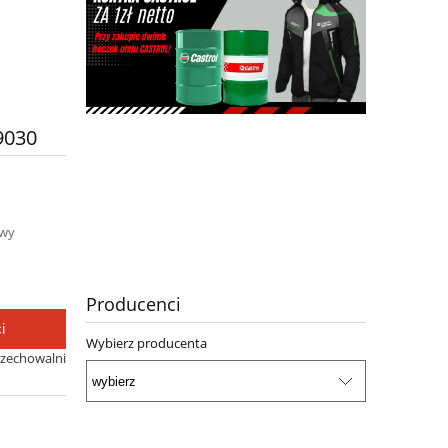
9030
awy
Producenci
i
Wybierz producenta
rzechowalni