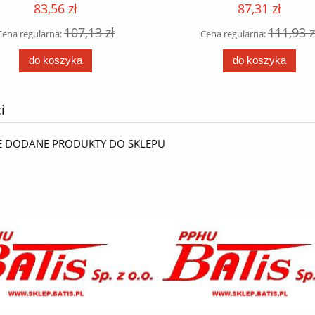
opakowanie 4 szt /
mm / opakowanie 2 sz
83,56 zł
87,31 zł
107,13 zł
111,93 z
Cena regularna:
Cena regularna:
do koszyka
do koszyka
i
E DODANE PRODUKTY DO SKLEPU