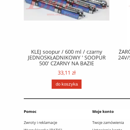
CZEPY
KLEJ soopur / 600 ml / czarny
ŻAR
65 fl Zn
JEDNOSKŁADNIKOWY ' SOOPUR
24V/
.frez. Tx
500' CZARNY NA BAZIE
 / Wkręty
POLIURETANU/ kolor - czarny /
33,11 zł
ać: groty
karton 20 szt. / pistolet do kleju
 /
307730 /
do koszyka
Pomoc
Moje konto
Zwroty i reklamacje
Twoje zamówienia
Wyszukiwarka "BATIS"
Ustawienia konta