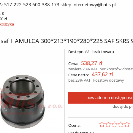
A: 517-222-523 600-388-173 sklep.internetowy@batis.pl
:
0
00 zł
 koszyka
saf HAMULCA 300*213*190*280*225 SAF SKRS 
Dostępność:
brak towaru
538,27 zł
Cena:
zawiera 23% VAT, bez kosztów dost
437,62 zł
Cena netto:
bez 23% VAT i kosztów dostawy
powiadom o dostępnośc
dodaj do p
Ocena:
Producent:
SAF