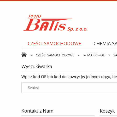
CZĘŚCI SAMOCHODOWE
CHEMIA 
»
»
»
NARZĘDZIA I AKCESORIA
OPONY
CZĘŚCI SAMOCHODOWE
► MARKI - OE
S
Wyszukiwarka
Wpisz kod OE lub kod dostawcy: (w jednym ciągu, bez k
Kontakt z Nami
Koszyk