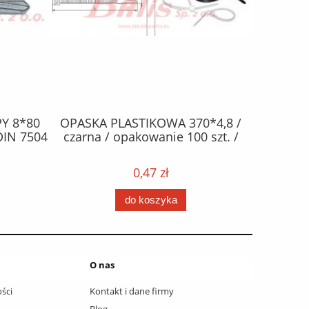
Y 8*80
OPASKA PLASTIKOWA 370*4,8 /
ŻAR
DIN 7504
czarna / opakowanie 100 szt. /
halogen
0,47 zł
do koszyka
O nas
ści
Kontakt i dane firmy
Blog