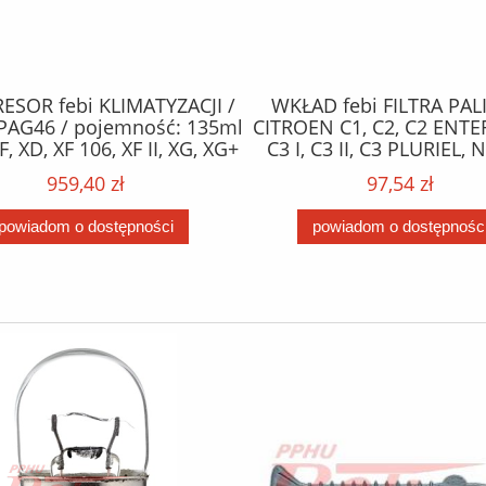
SOR febi KLIMATYZACJI /
WKŁAD febi FILTRA PAL
PAG46 / pojemność: 135ml
CITROEN C1, C2, C2 ENTE
F, XD, XF 106, XF II, XG, XG+
C3 I, C3 II, C3 PLURIEL,
10.12- /
XSARA; FORD FIESTA V, FIE
959,40 zł
97,54 zł
FUSION; MAZDA 2; PE
1007, 107, 206, 206+, 207
powiadom o dostępności
powiadom o dostępnośc
BIPPER 1.4D 09.01- 