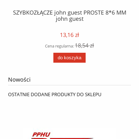
M
SZYBKOZŁĄCZE john guest PROSTE 8*6 MM
K
john guest
13,16 zł
18,54 zł
Cena regularna:
do koszyka
Nowości
OSTATNIE DODANE PRODUKTY DO SKLEPU