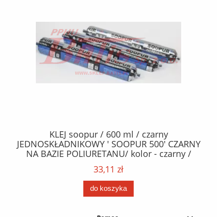
40
KLEJ soopur / 600 ml / czarny
ŻA
ez.
JEDNOSKŁADNIKOWY ' SOOPUR 500' CZARNY
NA BAZIE POLIURETANU/ kolor - czarny /
152
karton 20 szt. / pistolet do kleju 307730 /
33,11 zł
do koszyka