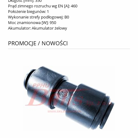
Długość [mm]:
350
Prąd zimnego rozruchu wg EN [A]:
460
Położenie biegunów:
1
Wykonanie strefy podłogowej:
B0
Moc znamionowa [W]:
950
Akumulator:
Akumulator żelowy
PROMOCJE / NOWOŚCI