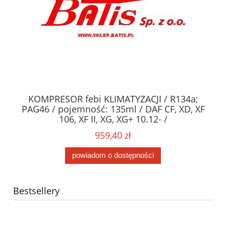
KOMPRESOR febi KLIMATYZACJI / R134a;
W
2,
PAG46 / pojemność: 135ml / DAF CF, XD, XF
C2
;
106, XF II, XG, XG+ 10.12- /
O,
MA
959,40 zł
powiadom o dostępności
Bestsellery