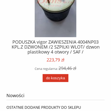
95
PODUSZKA vigor ZAWIESZENIA 4004NP03
mar
KPL.Z DZWONEM /2 SZPILKI WLOT/ dzwon
C
plastikowy 4 otwory / SAF /
VE
223,79 zł
294,46 zł
Cena regularna:
do koszyka
Nowości
OSTATNIE DODANE PRODUKTY DO SKLEPU