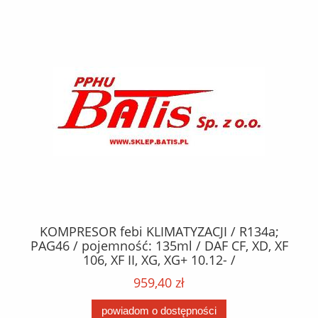
KOMPRESOR febi KLIMATYZACJI / R134a;
W
2,
PAG46 / pojemność: 135ml / DAF CF, XD, XF
C2
;
106, XF II, XG, XG+ 10.12- /
O,
MA
959,40 zł
powiadom o dostępności