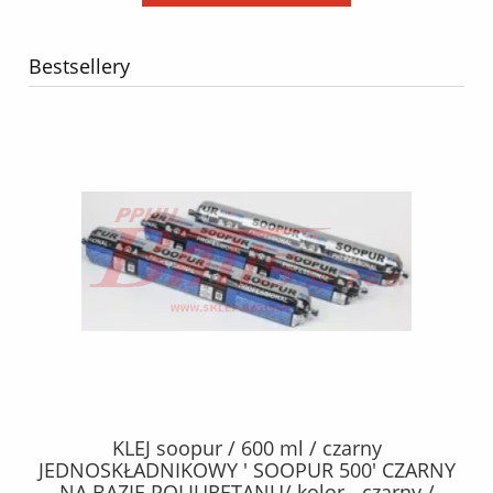
Bestsellery
40
KLEJ soopur / 600 ml / czarny
ŻA
ez.
JEDNOSKŁADNIKOWY ' SOOPUR 500' CZARNY
NA BAZIE POLIURETANU/ kolor - czarny /