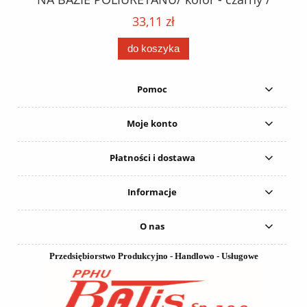
152
karton 20 szt. / pistolet do kleju 307730 /
33,11 zł
do koszyka
Pomoc
Moje konto
Płatności i dostawa
Informacje
O nas
Przedsiębiorstwo Produkcyjno - Handlowo - Usługowe