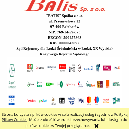
"BATIS" Spółka z o. o.
ul. Przemysłowa 12
97-400 Bełchatów
NIP: 769-14-59-873
REGON: 590457863
KRS: 0000043892
Sąd Rejonowy dla Łodzi-Śródmieścia w Łodzi, XX Wydział
Krajowego Rejestru Sądowego
Strona korzysta z plików cookies w celu realizacji usług i zgodnie z
Polityką
pokaż pełną wersję strony
Plików Cookies
. Możesz określić warunki przechowywania lub dostępu do
plików cookies w Twojej przeglądarce.
Sklep internetowy Shoper.pl