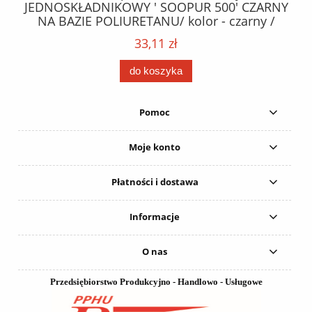
ez.
JEDNOSKŁADNIKOWY ' SOOPUR 500' CZARNY
NA BAZIE POLIURETANU/ kolor - czarny /
152
karton 20 szt. / pistolet do kleju 307730 /
33,11 zł
do koszyka
Pomoc
Moje konto
Płatności i dostawa
Informacje
O nas
Przedsiębiorstwo Produkcyjno - Handlowo - Usługowe