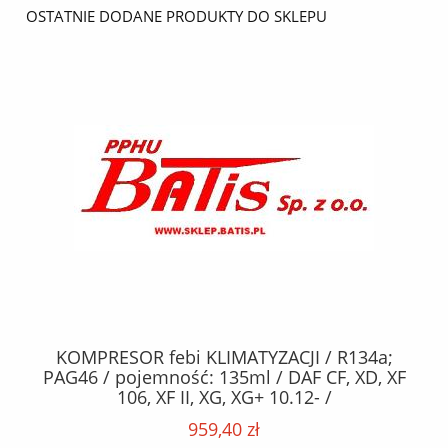
OSTATNIE DODANE PRODUKTY DO SKLEPU
KOMPRESOR febi KLIMATYZACJI / R134a;
W
2,
PAG46 / pojemność: 135ml / DAF CF, XD, XF
C2
;
106, XF II, XG, XG+ 10.12- /
O,
MA
959,40 zł