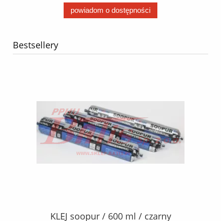
powiadom o dostępności
Bestsellery
40
KLEJ soopur / 600 ml / czarny
ŻA