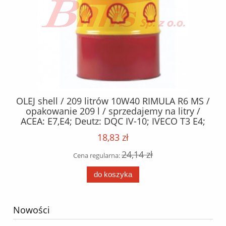
02
OLEJ shell / 209 litrów 10W40 RIMULA R6 MS /
O /
opakowanie 209 l / sprzedajemy na litry /
KP
ACEA: E7,E4; Deutz: DQC IV-10; IVECO T3 E4;
MAN: M3277; MTU: Category 3; Renault Trucks:
18,83 zł
RXD; Scania: LDF-2, LDF-3; Volvo: VDS-3
24,14 zł
Cena regularna:
do koszyka
Nowości