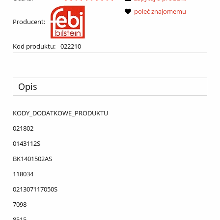
poleć znajomemu
Producent:
Kod produktu:
022210
Opis
KODY_DODATKOWE_PRODUKTU
021802
0143112S
BK1401502AS
118034
021307117050S
7098
8515