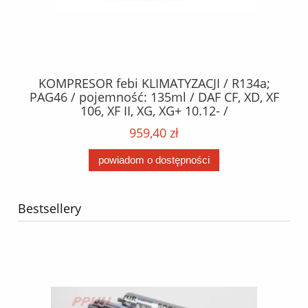
KOMPRESOR febi KLIMATYZACJI / R134a;
W
2,
PAG46 / pojemność: 135ml / DAF CF, XD, XF
C2
;
106, XF II, XG, XG+ 10.12- /
O,
MA
959,40 zł
powiadom o dostępności
Bestsellery