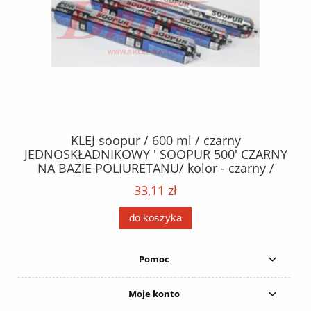
40
KLEJ soopur / 600 ml / czarny
ŻA
ez.
JEDNOSKŁADNIKOWY ' SOOPUR 500' CZARNY
NA BAZIE POLIURETANU/ kolor - czarny /
152
karton 20 szt. / pistolet do kleju 307730 /
33,11 zł
do koszyka
Pomoc
Moje konto